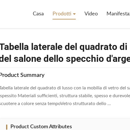
l Quadrato Di Lusso Con La Mobilia Di Vetro Del Salone Dello Specchio D
Casa
Prodotti
Video
Manifesta
Tabella laterale del quadrato di
del salone dello specchio d'arg
Product Summary
Tabella laterale del quadrato di lusso con la mobilia di vetro de
ispessito Materiali sufficienti, struttura stabile, spesso e durevol
scuotere a colore senza tempoVetro strutturato dello ...
Product Custom Attributes