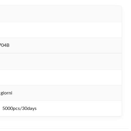
704B
giorni
5000pcs/30days