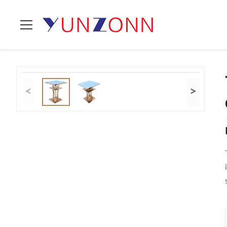
Casa.
>
prodotti
>
Tabella di tè alla moda
>
Tabella Laterale De
<
>