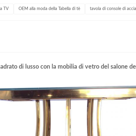
la TV
OEM alla moda della Tabella di tè
tavola di console di acci
uadrato di lusso con la mobilia di vetro del salone d