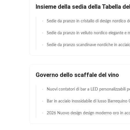
Insieme della sedia della Tabella de
Sedie da pranzo in cristallo di design nordico decorate in metallo di lusso leggero per uso in hotel, sala da pranzo, soggiorno 
Sedie da pranzo in velluto nordico elegante e moderno Piedi in tubo di metallo resistenti Tessuti tuffati Cuscino imbottito Salott
Sedie da pranzo scandinave nordiche in acciaio inossidabile con gambe dorate, mobili per sala da pranzo cinese per la casa, sedia con schie
Governo dello scaffale del vino
Nuovi contatori di bar a LED personalizzabili per ristoranti e bar comm
Bar in acciaio inossidabile di lusso Barrequino Champagne Dessert Display Rack Arco metallico Stand per banche
2026 Nuovo design design moderno oro in acciaio inossidabile bar alla moda bancone e 