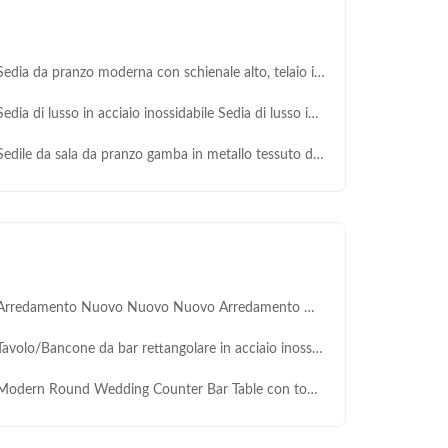
a da pranzo moderna con schienale alto, telaio in acciaio inossidabile dorato, sedie da banchetto imbottite in velluto per hotel, soggiorno all'aperto, villa
dia di lusso in acciaio inossidabile Sedia di lusso in acciaio inossidabile
le da sala da pranzo gamba in metallo tessuto di velluto anello posteriore lusso mobili moderni cena ristorante sedile da matrimonio in acciaio inossidabile
uovo Nuovo Nuovo Arredamento Nuovo Arredamento Nuovo Arredamento Nuovo Arredamento Nuovo Arredamento Nuovo Arredamento Nuovo Arredamento Nuovo Arredamento Nuovo Arredamento Nuovo Arredamento Nuovo Arredamento Nuovo Arredamento Nuovo Arredamento Nuovo Arredamento Nuovo Arredamento Nuovo Arredamento Nuovo Arredamento Nuovo Arredamento Nuovo Arredamento Nuovo Arredamento Nuovo Arredamento Nuovo Arredamento Nuovo Arredamento Nuovo Arredamento Nuovo Arredamento Nuovo Arredamento Nuovo Ar
olo/Bancone da bar rettangolare in acciaio inossidabile con specchio in vetro per uso alberghiero moderno, commerciale, per matrimoni ed eventi
ern Round Wedding Counter Bar Table con top di vetro specchio e base in acciaio inossidabile dorato per uso di festa o hotel