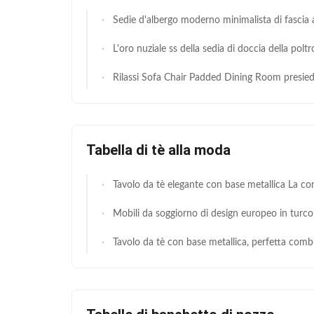
Sedie d'albergo moderno minimalista di fascia alta progettista casa schienale in acciaio inossidabile foglie sed
L'oro nuziale ss della sedia di doccia della poltrona di lusso incornicia per la ricezione di evento
Rilassi Sofa Chair Padded Dining Room presiede le gambe diritte dell'alta spugna 
Tabella di tè alla moda
Tavolo da tè elegante con base metallica La combinazione perfetta di stile e 
Mobili da soggiorno di design europeo in turco
Tavolo da tè con base metallica, perfetta combinazione di forma e fu