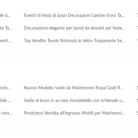
ni e noleggi
Eventi di festa di lusso Decorazioni Gambe d'oro Tavolo vetro moderno Rectangular Acciaio inossidabile banchetti di nozze
Tav
a matrimonio
Decorazione elegante per tavoli da dessert per feste di compleanno e torte nuziali negli hotel
Tav
anchetti
Top Vendite Tavolo Rotondo in Vetro Trasparente Serpentino con Cristallo e Acciaio Inox per Banchetti, Ristoranti, Reception, Tavolo Luna Centrale
T
i di lusso
Nuovo Modello Sedie da Matrimonio Royal Gold Rotonde in Acciaio Inossidabile con Velluto Rosso Stile Moderno Eventi all'Aperto Hotel Bar Feste
Sedi
evimenti
Sedia di lusso in acciaio inossidabile con schienale unico in velluto per matrimoni a tema Re Leone a Dubai
Sa
 per eventi
Produttori Vendita all'ingrosso Mobili per Matrimoni Oro Vendite Sedie di Lusso in Metallo Inox per Eventi
Se