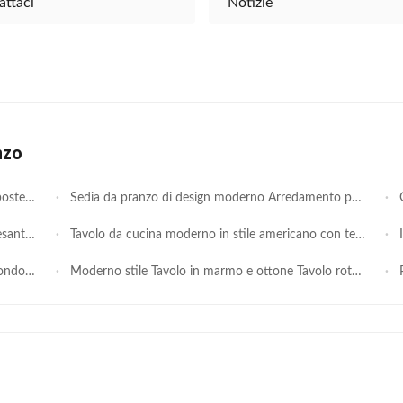
attaci
Notizie
nzo
o e sedie
Sedia da pranzo di design moderno Arredamento per banchetti Metallo oro
G
 hotel
Tavolo da cucina moderno in stile americano con tetto in vetro
Ing
argento
Moderno stile Tavolo in marmo e ottone Tavolo rotondo in ottone antico
Po