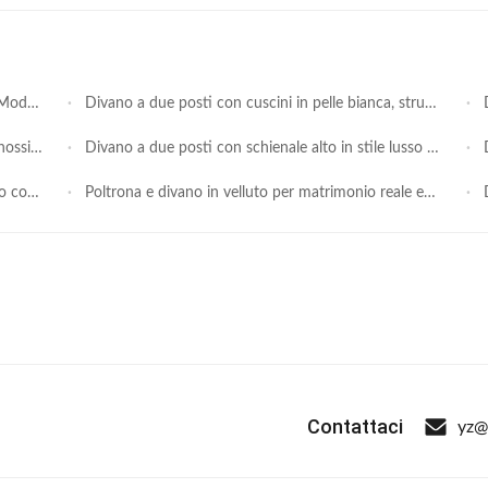
30 Giorni
Divano a due posti con cuscini in pelle bianca, struttura in acciaio inossidabile e design a cerchio lunare per hotel e matrimoni
Div
 e feste
Divano a due posti con schienale alto in stile lusso reale con borchie dorate - Divano Chesterfield moderno per matrimoni
Di
 dell'hotel
Poltrona e divano in velluto per matrimonio reale europeo per eventi alberghieri
Div
Contattaci
yz@