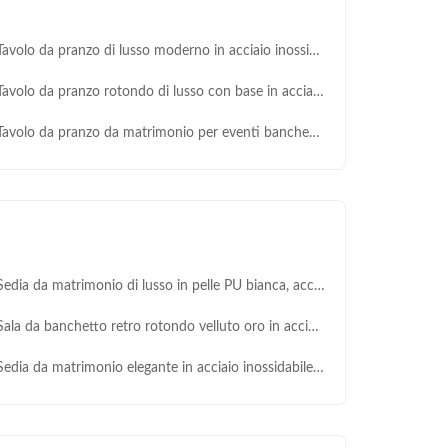
olo da pranzo di lusso moderno in acciaio inossidabile con piano in vetro per matrimoni all'aperto, hotel, feste, banchetti, design rotondo
olo da pranzo rotondo di lusso con base in acciaio inossidabile dorato e copertura in vetro per matrimoni e banchetti
avolo da pranzo da matrimonio per eventi banchetti Arredamento alberghiero
a da matrimonio di lusso in pelle PU bianca, acciaio inossidabile, durevole, per hotel, sala da pranzo, villa, uso esterno, soggiorno, con design moderno
la da banchetto retro rotondo velluto oro in acciaio inossidabile ristorante eventi di matrimonio sedia
dia da matrimonio elegante in acciaio inossidabile dorato per eventi alberghieri, moderna con cuscino bianco