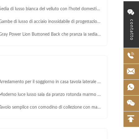
dia di lusso bianca del velluto con l'hotel domestico dello schienale della struttura di legno spessa dell'OEM
contatto
mbe di lusso di acciaio inossidabile di progettazione del tessuto di YUNZONN che pranzano sedia
y Power Lion Buttoned Back che pranza la sedia ha riempito le gambe d'argento di acciaio inossidabile delle sedie della sala da pranzo
redamento per il soggiorno in casa tavola laterale in vetro per il caffè e il tè
derno luce lusso sala da pranzo rotonda marmo nero look top vetro metallo base tavolini d'angolo tavolo laterale
avolo semplice con comodino di collezione con marmo nero per il soggiorno