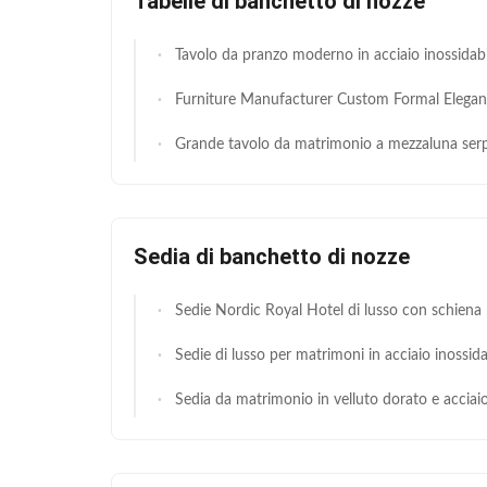
Tabelle di banchetto di nozze
Tavolo da pranzo moderno in acciaio inossidabile dorato per banchetti di nozze, tavolo rettangolare in vetro per hotel, mobili per matrimo
Furniture Manufacturer Custom Formal Elegante Tavolo da pranzo in marmo Moderno Tavolo da pranzo di lusso Set mobili d
Grande tavolo da matrimonio a mezzaluna serpentino in metallo nero per sala b
Sedia di banchetto di nozze
Sedie Nordic Royal Hotel di lusso con schiena rotonda Sedie per matrimoni ed eventi con schiena alta per luogh
Sedie di lusso per matrimoni in acciaio inossidabile dorato e pelle PU per eventi e ric
Sedia da matrimonio in velluto dorato e acciaio inossidabile di buona qualità, stile Re Leone Reale,