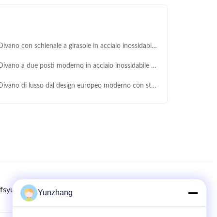
ano con schienale a girasole in acciaio inossidabile dorato con dimensioni personalizzabili per soggiorno e hotel
vano a due posti moderno in acciaio inossidabile con tessuto di velluto per hotel ed eventi nuziali
ano di lusso dal design europeo moderno con struttura dorata in acciaio inossidabile e 3 anni di garanzia per hotel e soggiorni
fsyunzhang.com
8615779216269
86-133-78480182
Yunzhang