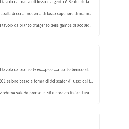
 tavolo da pranzo di lusso d'argento 6 Seater della comodità 150X90X75 ha temperato la cima di vetro
bella di cena moderna di lusso superiore di marmo di acciaio inossidabile dei tavoli da pranzo
 tavolo da pranzo d'argento della gamba di acciaio inossidabile dell'oro ha messo 6 Seater con la cima di marmo
 tavolo da pranzo telescopico contratto bianco allungabile progetta 6 Seater con la cima di marmo
 salone basso a forma di del seater di lusso del tavolo da pranzo 6 della raccolta dell'oro di acciaio inossidabile
derna sala da pranzo in stile nordico Italian Luxury Home Furniture Tavolo da pranzo in marmo