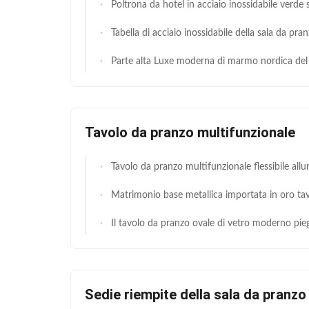
Poltrona da hotel in acciaio inossidabile verde scuro v
Tabella di acciaio inossidabile della sala da pranzo di forma di rettangolo con la cima
Parte alta Luxe moderna di marmo nordica del ristorante del tavolo da pranzo della gamba di acciaio i
Tavolo da pranzo multifunzionale
Tavolo da pranzo multifunzionale flessibile allungabile con una cima di vetro di d
Matrimonio base metallica importata in oro tavola da pranzo a specchio con cr
Il tavolo da pranzo ovale di vetro moderno piegante ha temperato la struttura di vetro L200xW100xH75cm di acciaio 
Sedie riempite della sala da pranzo