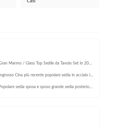
Casi
ran Marmo / Glass Top Sedile da Tavolo Set in 200-300 Lbs di Peso Capacità
rosso Cina più recente popolare sedia in acciaio inossidabile reale mobili da matrimonio evento banchetto sedia da pranzo casa
polare sedia sposa e sposo grande sedia posteriore ovale oro X gamba per il matrimonio evento