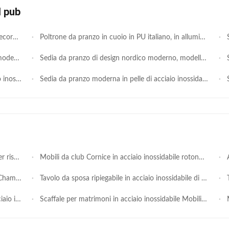
l pub
e corridoio
Poltrone da pranzo in cuoio in PU italiano, in alluminio a cromo, fornitore di mobili per la casa di lusso, alberghiere, poltrone da pranzo
Sedi
o commerciale
Sedia da pranzo di design nordico moderno, modello per sala, sedia da svago in metallo, sedia da pranzo semplice e lussuosa per hotel e ristorante
Se
nale alto in SS
Sedia da pranzo moderna in pelle di acciaio inossidabile dorato di lusso per matrimoni, hotel, ristoranti e caffè
Sedi
erciali
Mobili da club Cornice in acciaio inossidabile rotondo Oro rosa Modello Bar portatile Tavolo Bar di matrimonio Contaglio
Arredamento N
tto di nozze
Tavolo da sposa ripiegabile in acciaio inossidabile di lusso per alberghi
Tav
reception
Scaffale per matrimoni in acciaio inossidabile Mobili per la casa Rastrelliera per esposizione di vini per design d'interni a noleggio
Mod