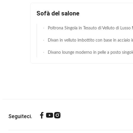
Sofà del salone
Poltrona Singola in Tessuto di Velluto di Lusso Moderno per Hotel e Soggiorno con Consegna in 15-
Divan in velluto imbottito con base in acciaio inossidabile dorato per matrimoni
Divano lounge moderno in pelle a posto singolo con dimensioni compatte (820*750*760mm) in resistente pelle PU per la reception
Seguiteci.