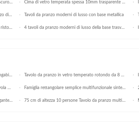
elluto
Cima di vetro temperata spessa 10mm trasparente di Round Dining Table del modello di lusso con la base dell'oro
Il
 di marmo
Tavoli da pranzo moderni di lusso con base metallica
Ta
nossidabile
4 tavoli da pranzo moderni di lusso della base trasversale della persona per il salone
Il
ue foglie
Tavolo da pranzo in vetro temperato rotondo da 8 posti in acciaio inossidabile di stile europeo per ristorante per design da pranzo
Il
istallo
Famiglia rettangolare semplice multifunzionale sinterizzata di lusso leggera moderna della sedia di tavolo da pranzo della pietra piccola
201
inossidabile
75 cm di altezza 10 persone Tavolo da pranzo multifunzionale con acciaio inossidabile dorato
Mo