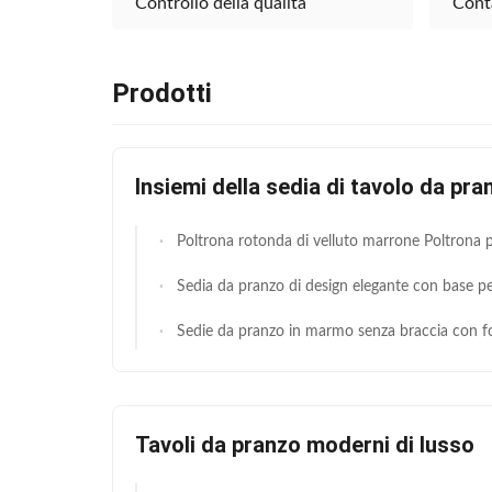
Controllo della qualità
Cont
Prodotti
Insiemi della sedia di tavolo da pra
Poltrona rotonda di velluto marrone Poltrona posteriore tavola rotonda a buon mercat
Sedia da pranzo di design elegante con base pesante Sedia da
Sedie da pranzo in marmo senza braccia con fondo in acciaio inox 
Tavoli da pranzo moderni di lusso