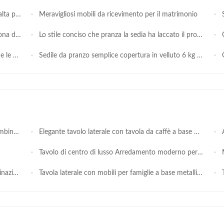
ia da pranzo
Meravigliosi mobili da ricevimento per il matrimonio
Se
 dell'hotel
Lo stile conciso che pranza la sedia ha laccato il produttore della mobilia delle gambe
Ga
elastica
Sedile da pranzo semplice copertura in velluto 6 kg in acciaio inossidabile
Gra
funzione
Elegante tavolo laterale con tavola da caffè a base metallica
Ar
Tavolo di centro di lusso Arredamento moderno per soggiorno Tavolo rotondo a punta piegata Tavolo nero oro metallo vetro Tavolo da caffè
Mo
nzione.
Tavola laterale con mobili per famiglie a base metallica
T