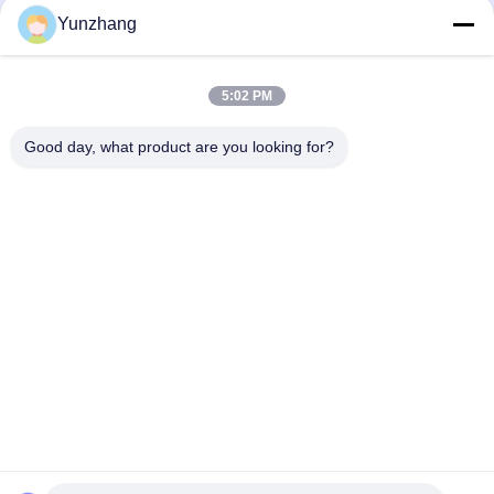
Puoi caricare fino a 5 file e ogni file ha una dimensione massima di
Yunzhang
10M.
Invio
5:02 PM
Good day, what product are you looking for?
86-133-78480182
yz@fsyunzhang.com
Casa
Prodotti
Video
Manifestazione di VR
Circa noi
Giro della fabbrica
Controllo di qualità
Contattici
Notizie
Mappa del sito
Informativa sulla privacy
© 2026 Foshan Yunzhang Furniture Manufacturing Co., Ltd.. All Rights