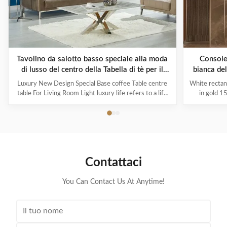
Tavolino da salotto basso speciale alla moda
Console
di lusso del centro della Tabella di tè per il
bianca del
salone
Luxury New Design Special Base coffee Table centre
White rectan
table For Living Room Light luxury life refers to a life
in gold 1
concept of advocating "light luxury new fashion". Light
brushed co
luxury is just a way of life that respects the quality of
design, whic
life. It has nothing to do with wealth or status. It
steel black
represents the pursuit of ...
with f
Contattaci
You Can Contact Us At Anytime!