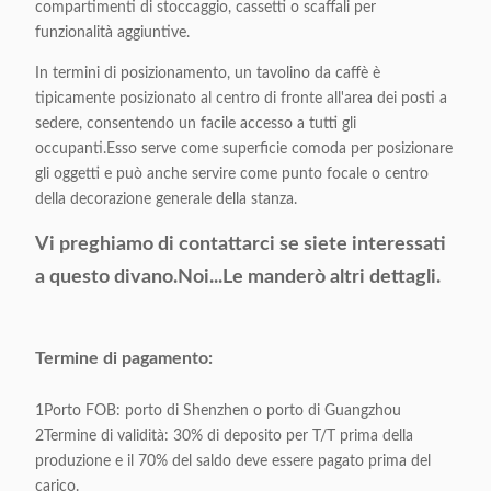
compartimenti di stoccaggio, cassetti o scaffali per
Stile:
Moderno/Classico
funzionalità aggiuntive.
In termini di posizionamento, un tavolino da caffè è
Colore:
Opzionale
tipicamente posizionato al centro di fronte all'area dei posti a
sedere, consentendo un facile accesso a tutti gli
Dimensione del
occupanti.Esso serve come superficie comoda per posizionare
Come campione
prodotto:
gli oggetti e può anche servire come punto focale o centro
della decorazione generale della stanza.
Termine di
Vi preghiamo di contattarci se siete interessati
T/T Preferito
pagamento:
a questo divano.
Noi...
Le manderò altri dettagli.
Materiale di
Vetro/Marmo artificiale/MDF
superficie:
facoltativo
Termine di pagamento:
Materiale di base:
201 Acciaio inossidabile lucido
1Porto FOB: porto di Shenzhen o porto di Guangzhou
2Termine di validità: 30% di deposito per T/T prima della
Imballaggio:
1 pezzo / 1 scatola
produzione e il 70% del saldo deve essere pagato prima del
carico.